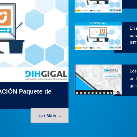
En 
par
IN
Los
en 
gal
ACIÓN Paquete de
Ler Máis ...