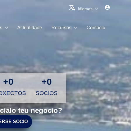
Idiomas
s
Actualidade
Recursos
Contacto
+
0
+
0
OXECTOS
SOCIOS
cialo teu negocio?
ERSE SOCIO