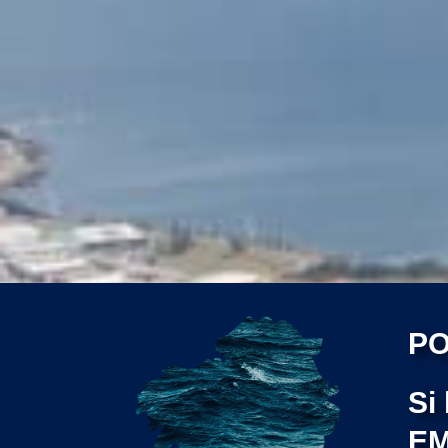
PO
Si
EM