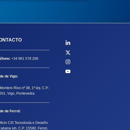
ONTACTO
léfono:
+34 981 578 206
de de Vigo:
Montero Ríos nº 38, 1º Izq. C.P.:
201, Vigo, Pontevedra
de de Ferrol:
ificio CIS Tecnoloxía e Deseño.
Cabana s/n. C.P: 15590, Ferrol,