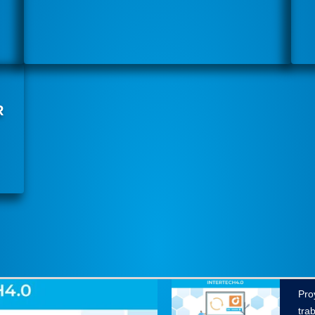
R
Pro
tra