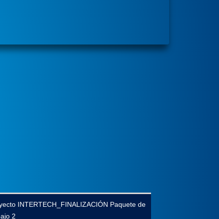
yecto INTERTECH_FINALIZACIÓN Paquete de
bajo 2