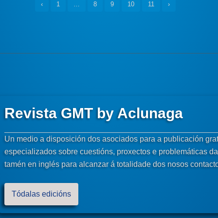
‹
1
…
8
9
10
11
›
Revista GMT by Aclunaga
Un medio a disposición dos asociados para a publicación gratu
especializados sobre cuestións, proxectos e problemáticas da 
tamén en inglés para alcanzar á totalidade dos nosos contact
Tódalas edicións