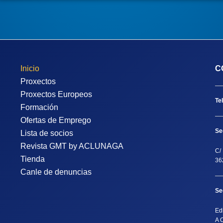
Inicio
C
Proxectos
Proxectos Europeos
Te
Formación
Ofertas de Emprego
Se
Lista de socios
Revista GMT by ACLUNAGA
C/ 
Tienda
36
Canle de denuncias
Se
Ed
A 