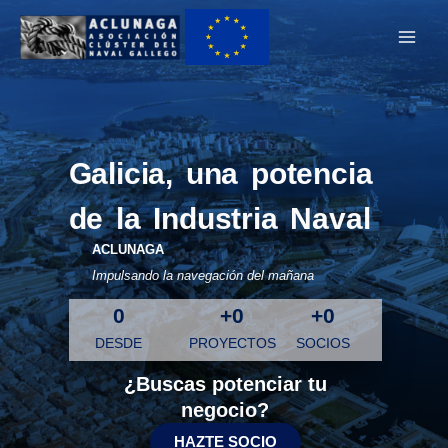
Ir
Main
al
Men
contenido
Galicia, una potencia
de la Industria Naval
ACLUNAGA
Impulsando la navegación del mañana
0
+
0
+
0
DESDE
PROYECTOS
SOCIOS
¿Buscas potenciar tu
negocio?
HAZTE SOCIO