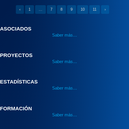
‹
1
…
7
8
9
10
11
›
ASOCIADOS
Saber más…
PROYECTOS
Saber más…
ESTADÍSTICAS
Saber más…
FORMACIÓN
Saber más…