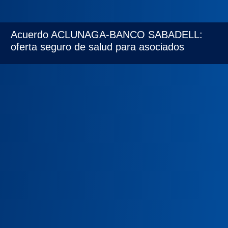
Acuerdo ACLUNAGA-BANCO SABADELL:
oferta seguro de salud para asociados