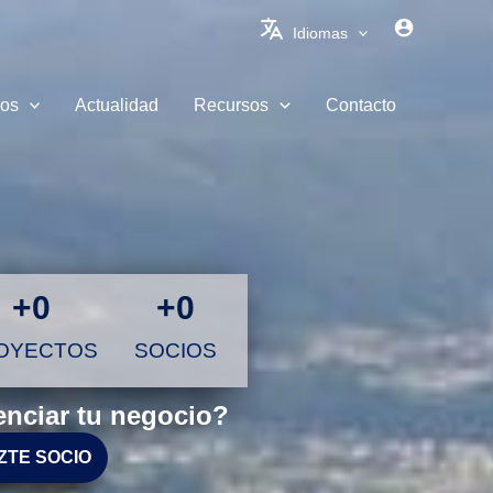
Idiomas
ios
Actualidad
Recursos
Contacto
+
0
+
0
OYECTOS
SOCIOS
nciar tu negocio?
ZTE SOCIO