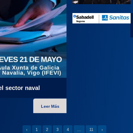
l sector naval
Leer Más
‹
1
2
3
4
…
11
›